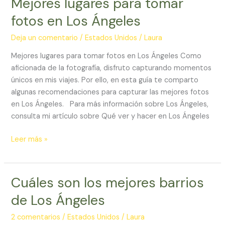
Mejores lugares para tomar
lugares
fotos en Los Ángeles
para
tomar
Deja un comentario
/
Estados Unidos
/
Laura
fotos
Mejores lugares para tomar fotos en Los Ángeles Como
en
aficionada de la fotografía, disfruto capturando momentos
Los
únicos en mis viajes. Por ello, en esta guía te comparto
Ángeles
algunas recomendaciones para capturar las mejores fotos
en Los Ángeles. Para más información sobre Los Ángeles,
consulta mi artículo sobre Qué ver y hacer en Los Ángeles
Leer más »
Cuáles son los mejores barrios
Cuáles
son
de Los Ángeles
los
mejores
2 comentarios
/
Estados Unidos
/
Laura