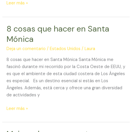
Leer más »
8 cosas que hacer en Santa
8
cosas
Mónica
que
hacer
Deja un comentario
/
Estados Unidos
/
Laura
en
8 cosas que hacer en Santa Mónica Santa Mónica me
Santa
fascinó durante mi recorrido por la Costa Oeste de EEUU, y
Mónica
es que el ambiente de esta ciudad costera de Los Ángeles
es especial. Es un destino esencial si estás en Los
Ángeles. Además, está cerca y ofrece una gran diversidad
de actividades y
Leer más »
Mejores