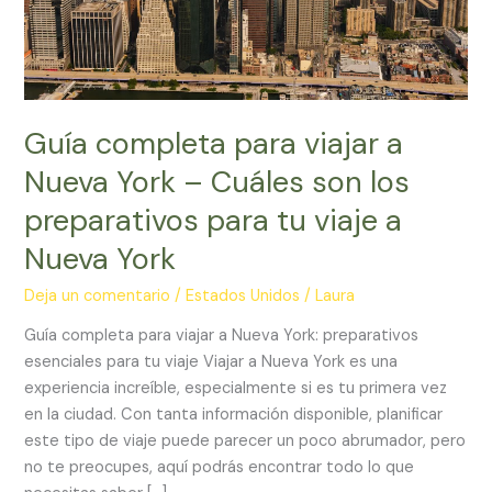
–
Cuáles
son
los
preparativos
para
Guía completa para viajar a
tu
Nueva York – Cuáles son los
viaje
preparativos para tu viaje a
a
Nueva
Nueva York
York
Deja un comentario
/
Estados Unidos
/
Laura
Guía completa para viajar a Nueva York: preparativos
esenciales para tu viaje Viajar a Nueva York es una
experiencia increíble, especialmente si es tu primera vez
en la ciudad. Con tanta información disponible, planificar
este tipo de viaje puede parecer un poco abrumador, pero
no te preocupes, aquí podrás encontrar todo lo que