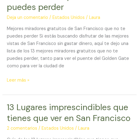
puedes perder
de
San
Deja un comentario
/
Estados Unidos
/
Laura
Francisco
que
Mejores miradores gratuitos de San Francisco que no te
no
puedes perder Si estás buscando disfrutar de las mejores
te
vistas de San Francisco sin gastar dinero, aquí te dejo una
puedes
lista de los 13 mejores miradores gratuitos que no te
perder
puedes perder, tanto para ver el puente del Golden Gate
como para ver la ciudad de
Leer más »
13 Lugares imprescindibles que
13
Lugares
tienes que ver en San Francisco
imprescindibles
que
2 comentarios
/
Estados Unidos
/
Laura
tienes