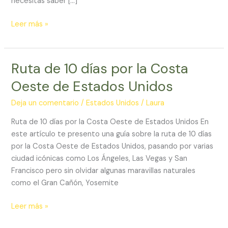
necesitas saber […]
Leer más »
Ruta de 10 días por la Costa
Ruta
de
Oeste de Estados Unidos
10
días
Deja un comentario
/
Estados Unidos
/
Laura
por
Ruta de 10 días por la Costa Oeste de Estados Unidos En
la
este artículo te presento una guía sobre la ruta de 10 días
Costa
por la Costa Oeste de Estados Unidos, pasando por varias
Oeste
ciudad icónicas como Los Ángeles, Las Vegas y San
de
Francisco pero sin olvidar algunas maravillas naturales
Estados
como el Gran Cañón, Yosemite
Unidos
Leer más »