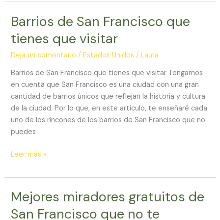
Barrios de San Francisco que
Barrios
de
tienes que visitar
San
Francisco
Deja un comentario
/
Estados Unidos
/
Laura
que
Barrios de San Francisco que tienes que visitar Tengamos
tienes
en cuenta que San Francisco es una ciudad con una gran
que
cantidad de barrios únicos que reflejan la historia y cultura
visitar
de la ciudad. Por lo que, en este artículo, te enseñaré cada
uno de los rincones de los barrios de San Francisco que no
puedes
Leer más »
Mejores miradores gratuitos de
Mejores
miradores
San Francisco que no te
gratuitos