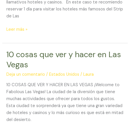
llamativos hoteles y casinos. En este caso te recomiendo
en
reservar 1 día para visitar los hoteles más famosos del Strip
Las
de Las
Vegas
Leer más »
10 cosas que ver y hacer en Las
10
cosas
Vegas
que
ver
Deja un comentario
/
Estados Unidos
/
Laura
y
10 COSAS QUE VER Y HACER EN LAS VEGAS ¡Welcome to
hacer
Fabolous Las Vegas! La ciudad de la diversión que tiene
en
muchas actividades que ofrecer para todos los gustos.
Las
Esta ciudad te sorprenderá ya que tiene una gran variedad
Vegas
de hoteles y casinos y lo más curioso es que está en mitad
del desierto.