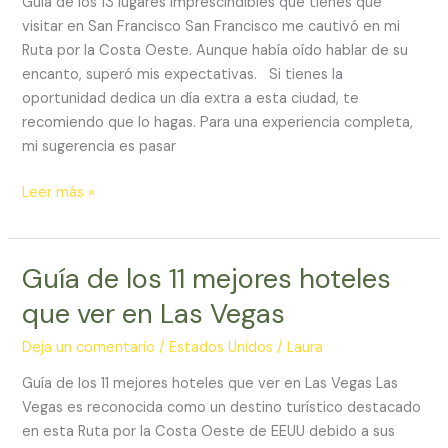
Guía de los 13 lugares imprescindibles que tienes que
que
visitar en San Francisco San Francisco me cautivó en mi
ver
Ruta por la Costa Oeste. Aunque había oído hablar de su
en
encanto, superó mis expectativas. Si tienes la
San
oportunidad dedica un día extra a esta ciudad, te
Francisco
recomiendo que lo hagas. Para una experiencia completa,
mi sugerencia es pasar
Leer más »
Guía de los 11 mejores hoteles
Guía
de
que ver en Las Vegas
los
11
Deja un comentario
/
Estados Unidos
/
Laura
mejores
Guía de los 11 mejores hoteles que ver en Las Vegas Las
hoteles
Vegas es reconocida como un destino turístico destacado
que
en esta Ruta por la Costa Oeste de EEUU debido a sus
ver