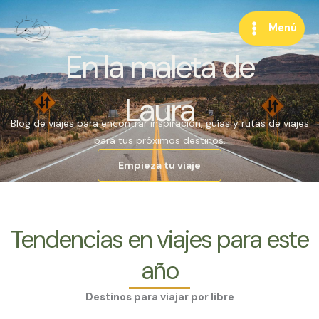
Ir
al
Menú
contenido
En la maleta de
Laura
Blog de viajes para encontrar inspiración, guías y rutas de viajes
para tus próximos destinos.
Empieza tu viaje
Tendencias en viajes para este
año
Destinos para viajar por libre