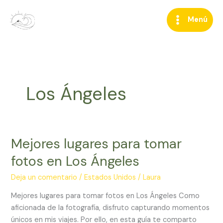
Ir
al
Menú
contenido
Los Ángeles
Mejores lugares para tomar
Mejores
lugares
fotos en Los Ángeles
para
tomar
Deja un comentario
/
Estados Unidos
/
Laura
fotos
Mejores lugares para tomar fotos en Los Ángeles Como
en
aficionada de la fotografía, disfruto capturando momentos
Los
únicos en mis viajes. Por ello, en esta guía te comparto