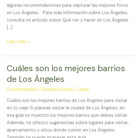
Ángeles
algunas recomendaciones para capturar las mejores fotos
en Los Ángeles. Para más información sobre Los Ángeles,
consulta mi artículo sobre Qué ver y hacer en Los Ángeles
[…]
Leer más »
Cuáles son los mejores barrios
Cuáles
son
de Los Ángeles
los
mejores
2 comentarios
/
Estados Unidos
/
Laura
barrios
Cuáles son los mejores barrios de Los Ángeles para visitar
de
en tu viaje Si planeas visitar la ciudad de Los Ángeles, en
Los
esa guía te muestro los mejores barrios que debes visitar.
Ángeles
Además, te ofrezco sugerencias sobre lugares para visitar,
aparcamiento y sitios donde comer en Los Ángeles.
También te puede interesar esta guía