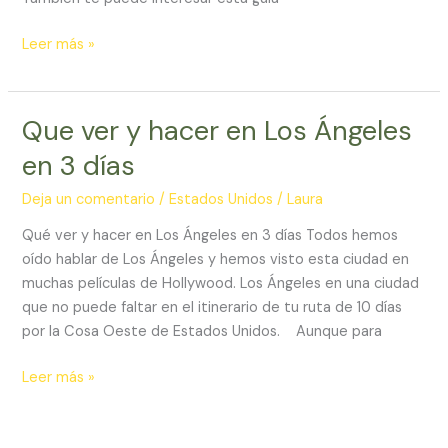
Leer más »
Que ver y hacer en Los Ángeles
Que
ver
en 3 días
y
hacer
Deja un comentario
/
Estados Unidos
/
Laura
en
Qué ver y hacer en Los Ángeles en 3 días Todos hemos
Los
oído hablar de Los Ángeles y hemos visto esta ciudad en
Ángeles
muchas películas de Hollywood. Los Ángeles en una ciudad
en
que no puede faltar en el itinerario de tu ruta de 10 días
3
por la Cosa Oeste de Estados Unidos. Aunque para
días
Leer más »