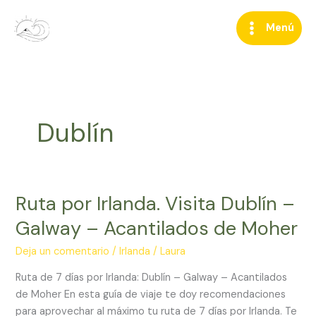
Ir
al
Menú
contenido
Dublín
Ruta por Irlanda. Visita Dublín –
Ruta
por
Galway – Acantilados de Moher
Irlanda.
Visita
Deja un comentario
/
Irlanda
/
Laura
Dublín
Ruta de 7 días por Irlanda: Dublín – Galway – Acantilados
–
de Moher En esta guía de viaje te doy recomendaciones
Galway
para aprovechar al máximo tu ruta de 7 días por Irlanda. Te