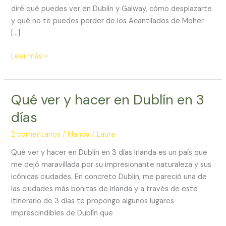
–
diré qué puedes ver en Dublín y Galway, cómo desplazarte
Acantilados
y qué no te puedes perder de los Acantilados de Moher.
de
[…]
Moher
Leer más »
Qué ver y hacer en Dublín en 3
Qué
ver
días
y
hacer
2 comentarios
/
Irlanda
/
Laura
en
Qué ver y hacer en Dublín en 3 días Irlanda es un país que
Dublín
me dejó maravillada por su impresionante naturaleza y sus
en
icónicas ciudades. En concreto Dublín, me pareció una de
3
las ciudades más bonitas de Irlanda y a través de este
días
itinerario de 3 días te propongo algunos lugares
imprescindibles de Dublín que